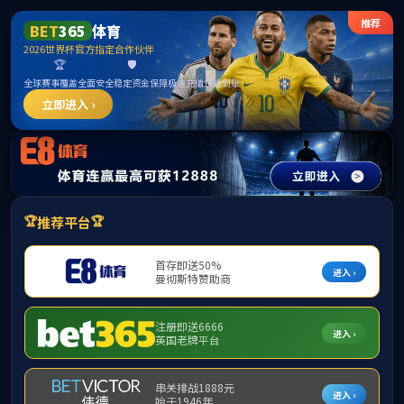
中国·太阳成城集团(tyc234cc·古天乐代言)
品牌-OfficialPlatform
您好，欢迎进入太阳集团城(古天乐)晋商学研究所山西省晋商学与区域经济发展协同
首 页
研究所概况
机构设置
协同中心
研
通知公告
通知公告